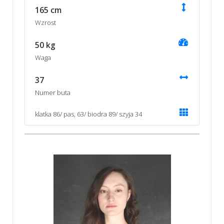
165 cm
Wzrost
50 kg
Waga
37
Numer buta
klatka 86/ pas, 63/ biodra 89/ szyja 34