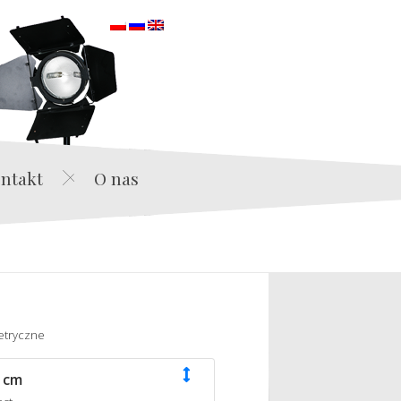
orska
ntakt
O nas
etryczne
 cm