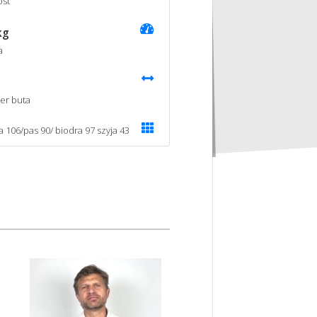
st
kg
a
er buta
ka 106/pas 90/ biodra 97 szyja 43