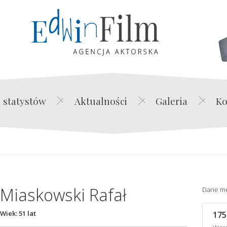
Edwin Film Agencja Akt
 statystów
Aktualności
Galeria
Ko
Miaskowski Rafał
Dane m
Wiek: 51 lat
175