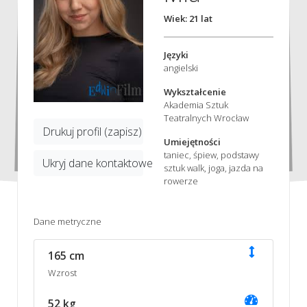
Wiek: 21 lat
Języki
angielski
Wykształcenie
Akademia Sztuk
Teatralnych Wrocław
Drukuj profil (zapisz)
Umiejętności
taniec, śpiew, podstawy
Ukryj dane kontaktowe
sztuk walk, joga, jazda na
rowerze
Dane metryczne
165 cm
Wzrost
52 kg