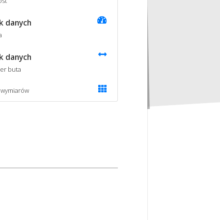
st
k danych
a
k danych
er buta
 wymiarów