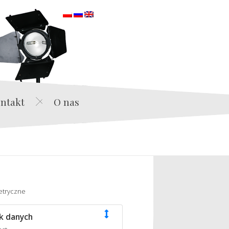
orska
ntakt
O nas
etryczne
k danych