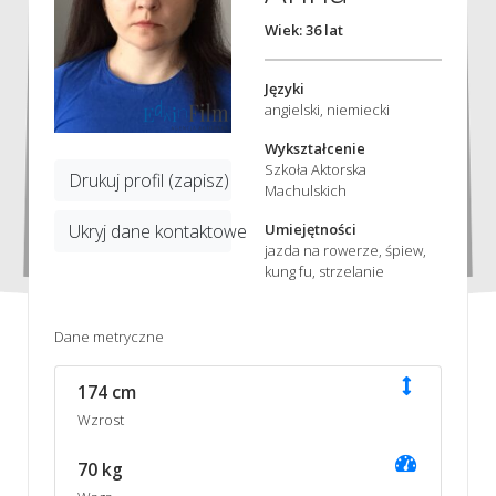
Wiek: 36 lat
Języki
angielski, niemiecki
Wykształcenie
Szkoła Aktorska
Drukuj profil (zapisz)
Machulskich
Ukryj dane kontaktowe
Umiejętności
jazda na rowerze, śpiew,
kung fu, strzelanie
Dane metryczne
174 cm
Wzrost
70 kg