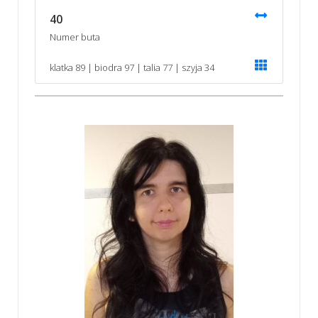
40
Numer buta
klatka 89 | biodra 97 | talia 77 | szyja 34