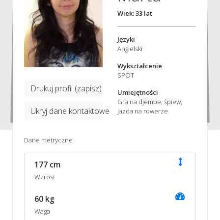
Wiek: 33 lat
Języki
Angielski
Wykształcenie
SPOT
Drukuj profil (zapisz)
Umiejętności
Gra na djembe, śpiew,
Ukryj dane kontaktowe
jazda na rowerze
Dane metryczne
177 cm
Wzrost
60 kg
Waga