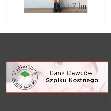
/*)">
-->