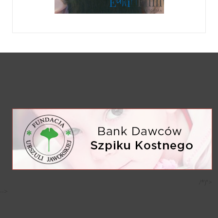
/*)">
-->