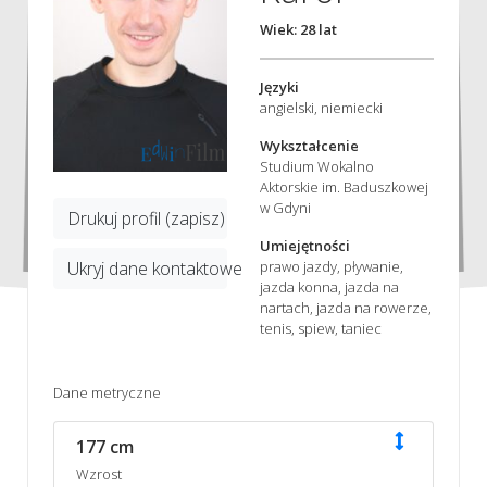
Wiek: 28 lat
Języki
angielski, niemiecki
Wykształcenie
Studium Wokalno
Aktorskie im. Baduszkowej
w Gdyni
Drukuj profil (zapisz)
Umiejętności
prawo jazdy, pływanie,
Ukryj dane kontaktowe
jazda konna, jazda na
nartach, jazda na rowerze,
tenis, spiew, taniec
Dane metryczne
177 cm
Wzrost