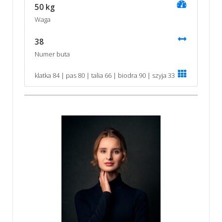
50 kg
Waga
38
Numer buta
klatka 84 | pas 80 | talia 66 | biodra 90 | szyja 33