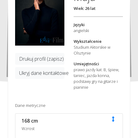
Wiek: 26 lat
Języki
angielski
Wykształcenie
Studium Aktorskie w
Olsztynie
Drukuj profil (zapisz)
Umiejętności
prawo jazdy kat. B, śpiew,
Ukryj dane kontaktowe
taniec, jazda konna,
podstawy gry na gitarze i
pianinie
Dane metryczne
168 cm
Wzrost