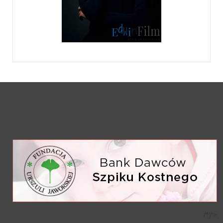
/*)">