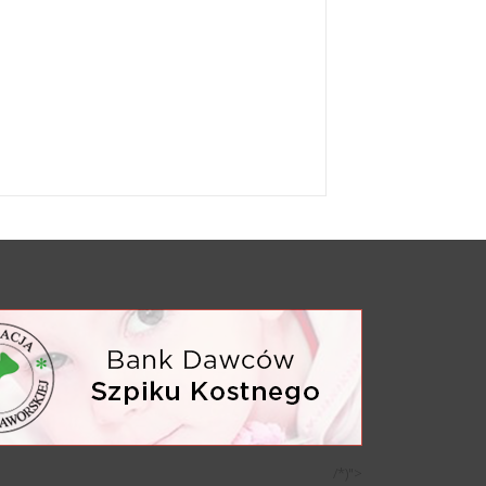
/*)">