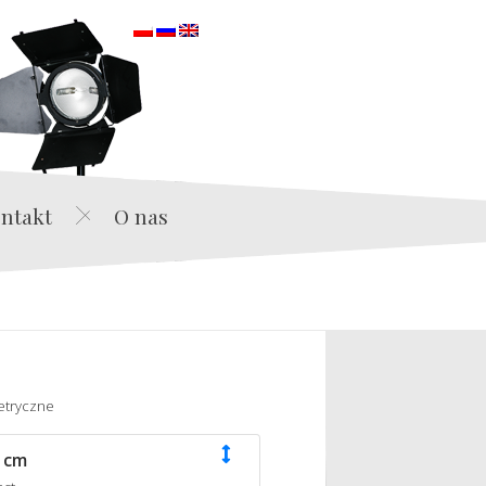
orska
ntakt
O nas
etryczne
 cm