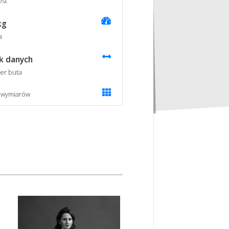
st
kg
a
k danych
er buta
 wymiarów