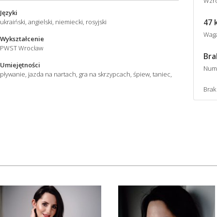
Wzro
Języki
47 
ukraiński, angielski, niemiecki, rosyjski
Wag
Wykształcenie
PWST Wrocław
Bra
Umiejętności
Num
pływanie, jazda na nartach, gra na skrzypcach, śpiew, taniec,
Brak