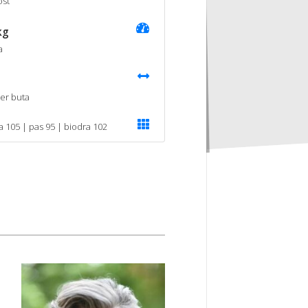
st
kg
a
er buta
ka 105 | pas 95 | biodra 102