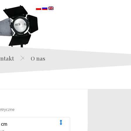
orska
ntakt
O nas
etryczne
 cm