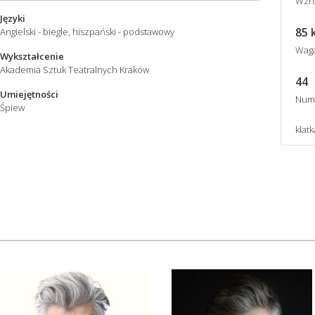
Wzro
Języki
85 
Angielski - biegle, hiszpański - podstawowy
Wag
Wykształcenie
Akademia Sztuk Teatralnych Kraków
44
Umiejętności
Num
Śpiew
klat