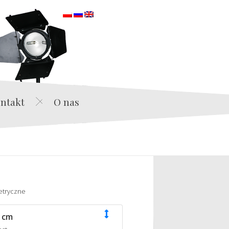
orska
ntakt
O nas
etryczne
 cm