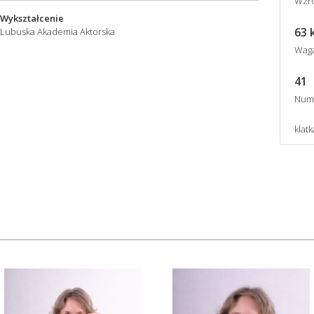
Wzro
Wykształcenie
63 
Lubuska Akademia Aktorska
Wag
41
Num
klat