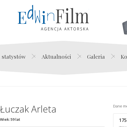
Edwin Film Agencja Akt
 statystów
Aktualności
Galeria
Ko
Łuczak Arleta
Dane m
Wiek: 59 lat
175