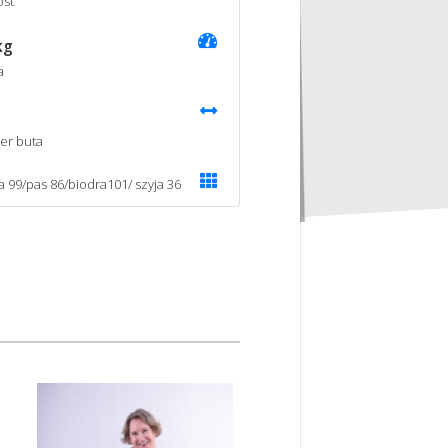
st
kg
a
er buta
ka 99/pas 86/biodra101/ szyja 36