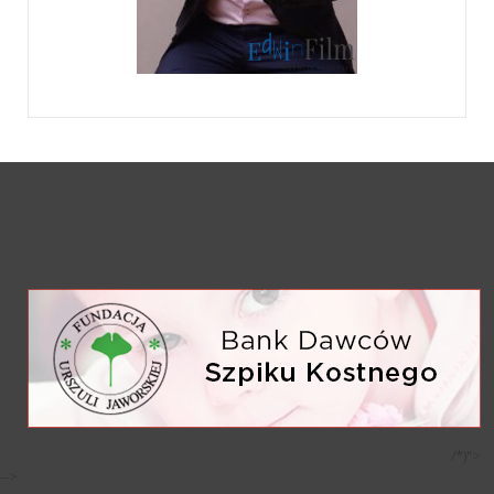
/*)">
-->