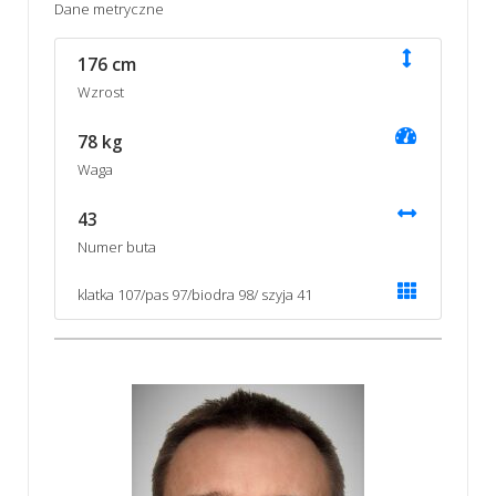
Dane metryczne
176 cm
Wzrost
78 kg
Waga
43
Numer buta
klatka 107/pas 97/biodra 98/ szyja 41