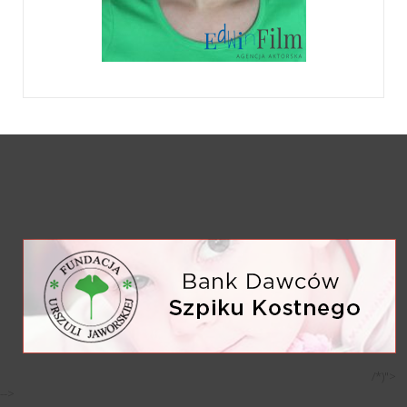
/*)">
-->