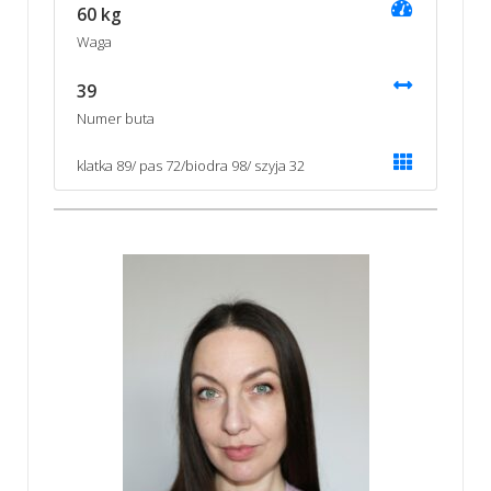
60 kg
Waga
39
Numer buta
klatka 89/ pas 72/biodra 98/ szyja 32