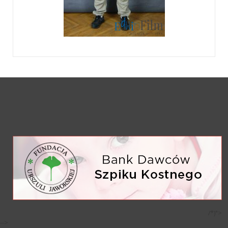
/*)">
-->