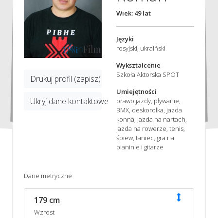
Wiek: 49 lat
Języki
rosyjski, ukraiński
Wykształcenie
Szkoła Aktorska SPOT
Drukuj profil (zapisz)
Umiejętności
Ukryj dane kontaktowe
prawo jazdy, pływanie,
BMX, deskorolka, jazda
konna, jazda na nartach,
jazda na rowerze, tenis,
śpiew, taniec, gra na
pianinie i gitarze
Dane metryczne
179 cm
Wzrost