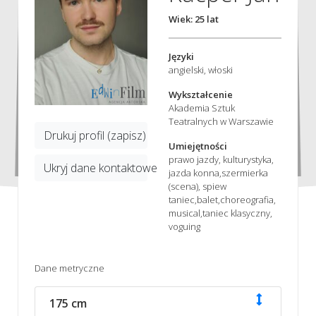
Wiek: 25 lat
Języki
angielski, włoski
Wykształcenie
Akademia Sztuk
Teatralnych w Warszawie
Drukuj profil (zapisz)
Umiejętności
prawo jazdy, kulturystyka,
Ukryj dane kontaktowe
jazda konna,szermierka
(scena), spiew
taniec,balet,choreografia,
musical,taniec klasyczny,
voguing
Dane metryczne
175 cm