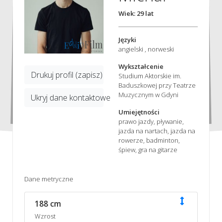
Wiek: 29 lat
Języki
angielski , norweski
Wykształcenie
Drukuj profil (zapisz)
Studium Aktorskie im.
Baduszkowej przy Teatrze
Muzycznym w Gdyni
Ukryj dane kontaktowe
Umiejętności
prawo jazdy, pływanie,
jazda na nartach, jazda na
rowerze, badminton,
śpiew, gra na gitarze
Dane metryczne
188 cm
Wzrost