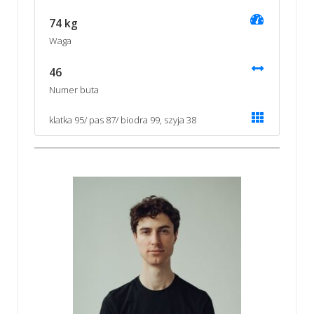
74 kg
Waga
46
Numer buta
klatka 95/ pas 87/ biodra 99, szyja 38