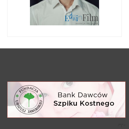
/*)">