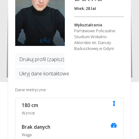
Wiek: 28 lat
Wykształcenie
Państwowe Policealne
Studium Wokalno
Aktorskie im. Danuty
Baduszkowej w Gdyni
Drukuj profil (zapisz)
Ukryj dane kontaktowe
Dane metryczne
180 cm
Wzrost
Brak danych
Waga