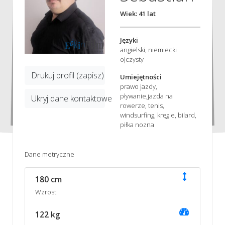
Wiek: 41 lat
Języki
angielski, niemiecki
ojczysty
Drukuj profil (zapisz)
Umiejętności
prawo jazdy,
pływanie,jazda na
Ukryj dane kontaktowe
rowerze, tenis,
windsurfing, kręgle, bilard,
piłka nozna
Dane metryczne
180 cm
Wzrost
122 kg