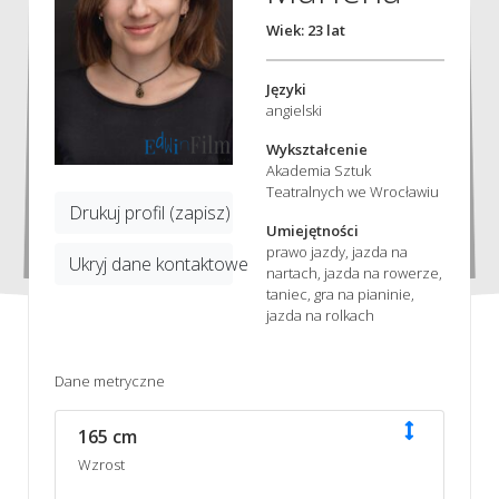
Wiek: 23 lat
Języki
angielski
Wykształcenie
Akademia Sztuk
Teatralnych we Wrocławiu
Drukuj profil (zapisz)
Umiejętności
prawo jazdy, jazda na
Ukryj dane kontaktowe
nartach, jazda na rowerze,
taniec, gra na pianinie,
jazda na rolkach
Dane metryczne
165 cm
Wzrost