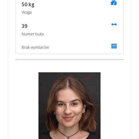
50 kg
Waga
39
Numer buta
Brak wymiarów