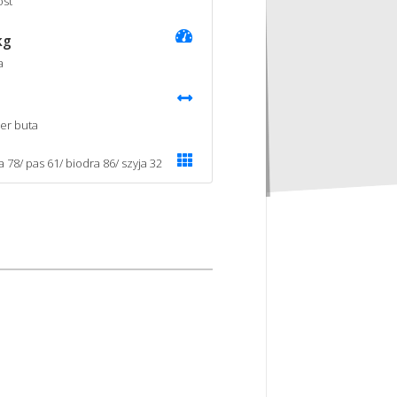
st
kg
a
er buta
a 78/ pas 61/ biodra 86/ szyja 32