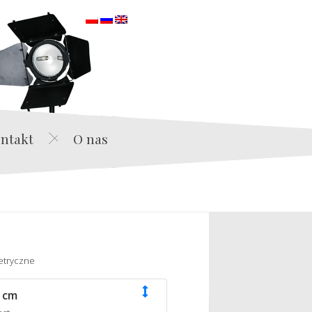
orska
ntakt
O nas
etryczne
 cm