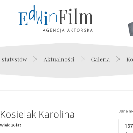
Edwin Film Agencja Akt
 statystów
Aktualności
Galeria
Ko
Kosielak Karolina
Dane m
Wiek: 26 lat
167