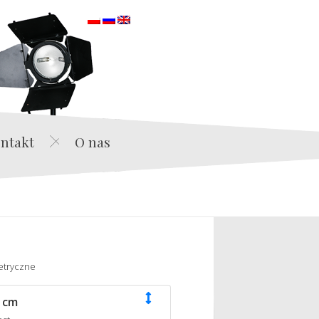
orska
ntakt
O nas
etryczne
 cm