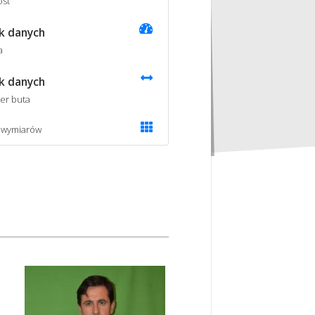
st
k danych
a
k danych
er buta
 wymiarów