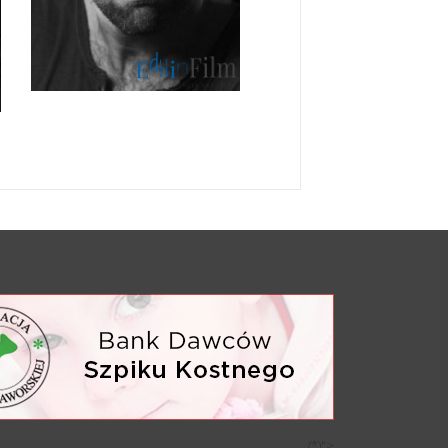
/*)">