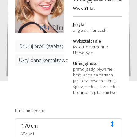
Wiek: 31 lat
Języki
angielski, francuski
Wykształcenie
Drukuj profil (zapisz)
Magister Sorbonne
Uniwersytet
Ukryj dane kontaktowe
Umiejętności
prawo jazdy, pływanie,
bmx, jazda na nartach,
jazda na rowerze, tenis,
śpiew, taniec, strzelanie z
broni palnej, łucznictwo
Dane metryczne
170 cm
Wzrost