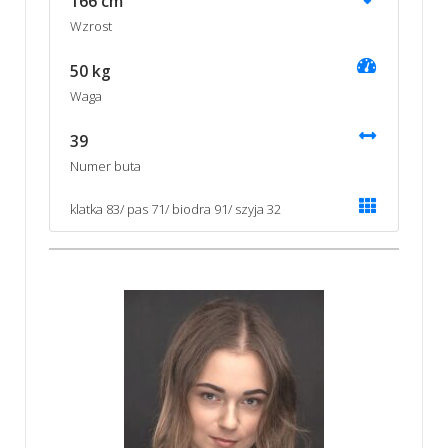
166 cm
Wzrost
50 kg
Waga
39
Numer buta
klatka 83/ pas 71/ biodra 91/ szyja 32