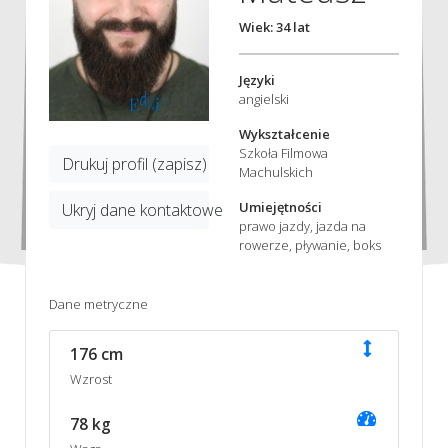
Wiek: 34 lat
Języki
angielski
Wykształcenie
Szkoła Filmowa
Drukuj profil (zapisz)
Machulskich
Umiejętności
Ukryj dane kontaktowe
prawo jazdy, jazda na
rowerze, pływanie, boks
Dane metryczne
176 cm
Wzrost
78 kg