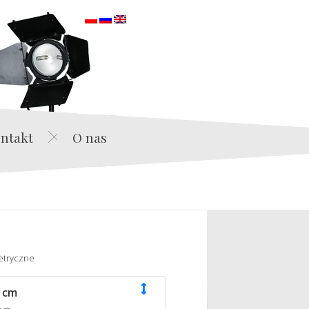
orska
ntakt
O nas
etryczne
 cm