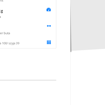
st
kg
a
er buta
a 100/ szyja 39