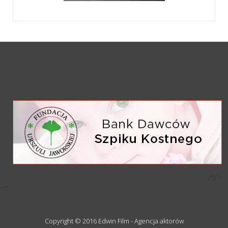
/*)">
-->
Copyright © 2016 Edwin Film - Agencja aktorów