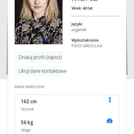
Wiek: 40 lat
Języki
angielski
Wykształcenie
PWST WROCŁAW
Drukuj profil (zapisz)
Ukryj dane kontaktowe
Dane metryczne
162 cm
Wzrost
56 kg
Waga