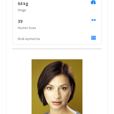
64 kg
Waga
39
Numer buta
Brak wymiarów