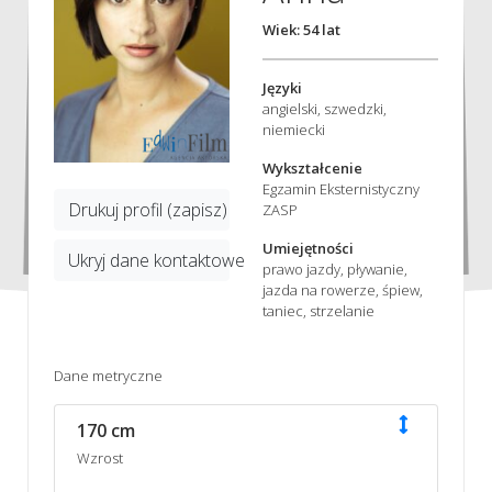
Wiek: 54 lat
Języki
angielski, szwedzki,
niemiecki
Wykształcenie
Egzamin Eksternistyczny
Drukuj profil (zapisz)
ZASP
Umiejętności
Ukryj dane kontaktowe
prawo jazdy, pływanie,
jazda na rowerze, śpiew,
taniec, strzelanie
Dane metryczne
170 cm
Wzrost