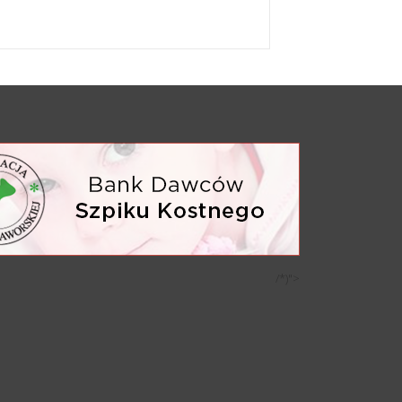
/*)">