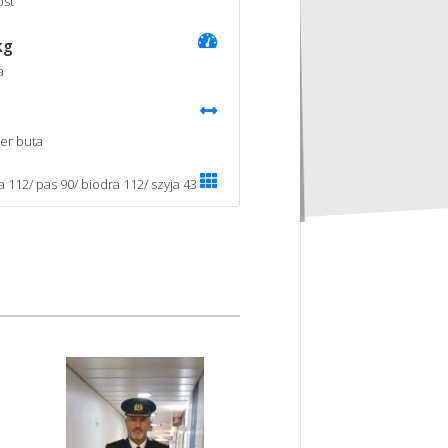
st
kg
a
er buta
a 112/ pas 90/ biodra 112/ szyja 43