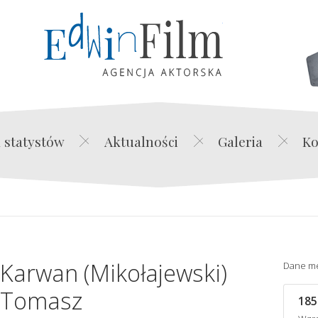
Edwin Film Agencja Akt
 statystów
Aktualności
Galeria
Ko
Karwan (Mikołajewski)
Dane m
Tomasz
185