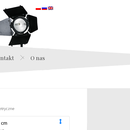
orska
ntakt
O nas
etryczne
 cm