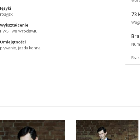
Wzro
Języki
73 
rosyjski
Wag
Wykształcenie
PWST we Wrocławiu
Bra
Umiejętności
Num
pływanie, jazda konna,
Brak