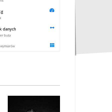
st
kg
a
k danych
er buta
 wymiarów