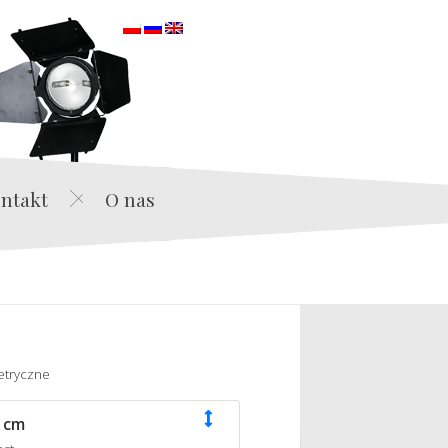
orska
ntakt
O nas
etryczne
 cm