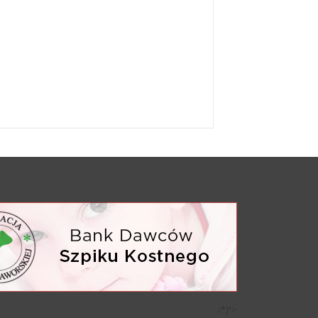
/*)">