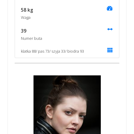
58 kg
Waga
39
Numer buta
klatka 88/ pas 73/ szyja 33/ biodra 93