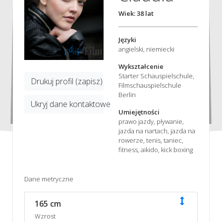
Wiek: 38 lat
Języki
angielski, niemiecki
Wykształcenie
Starter Schauspielschule,
Drukuj profil (zapisz)
Filmschauspielschule
Berlin
Ukryj dane kontaktowe
Umiejętności
prawo jazdy, pływanie,
jazda na nartach, jazda na
rowerze, tenis, taniec,
fitness, aikido, kick boxing
Dane metryczne
165 cm
Wzrost