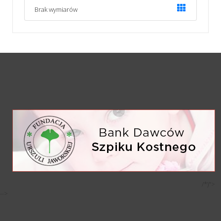
Brak wymiarów
/*)">
-->