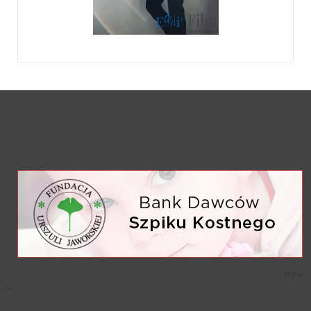
/*)">
-->