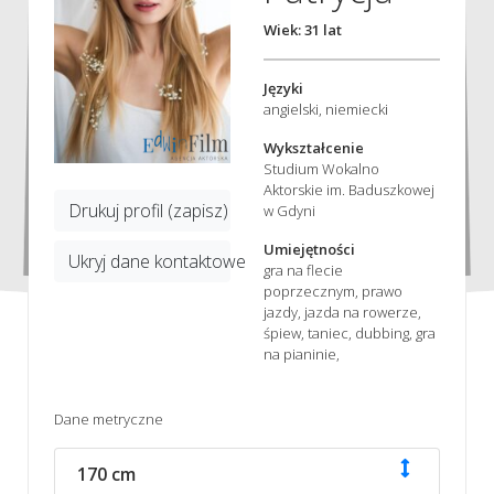
Wiek: 31 lat
Języki
angielski, niemiecki
Wykształcenie
Studium Wokalno
Aktorskie im. Baduszkowej
Drukuj profil (zapisz)
w Gdyni
Umiejętności
Ukryj dane kontaktowe
gra na flecie
poprzecznym, prawo
jazdy, jazda na rowerze,
śpiew, taniec, dubbing, gra
na pianinie,
Dane metryczne
170 cm