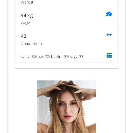
Wzrost
54 kg
Waga
40
Numer buta
klatka 86/ pas 72/ biodra 95/ szyja 33