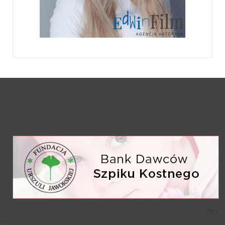
/*)">
-->