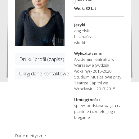
Wiek: 32 lat
Języki
angielski
hiszpański
włoski
Wykształcenie
Drukuj profil (zapisz)
Akademia Teatralna w
Warszawie (wydział
wokalny) - 2015-2020
Ukryj dane kontaktowe
Studium Musicalowe przy
Teatrze Capitol we
Wrocławiu - 2013-2015
Umiejętności
śpiew, podstawowa gra na
pianinie i ukulele, joga,
bieganie
Dane metryczne