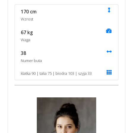
170 cm
Wzrost
67 kg
Waga
38
Numer buta
klatka 90 | talia 75 | biodra 103 | szyja 33