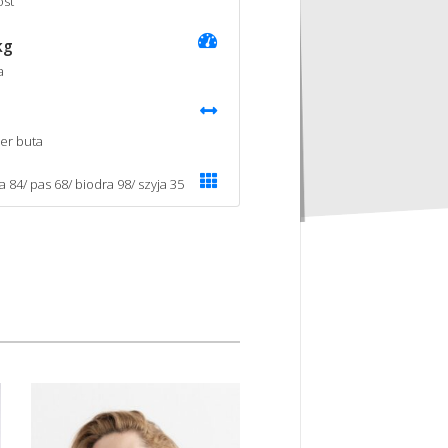
st
kg
a
er buta
a 84/ pas 68/ biodra 98/ szyja 35