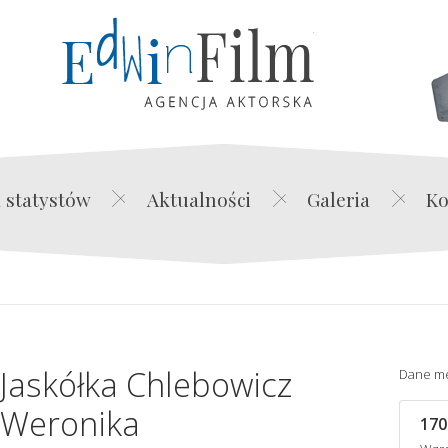
Edwin Film Agencja Akt
 statystów
Aktualności
Galeria
Ko
Jaskółka Chlebowicz
Dane m
Weronika
170