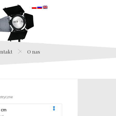
orska
ntakt
O nas
etryczne
 cm