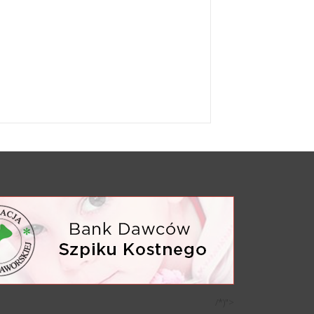
/*)">