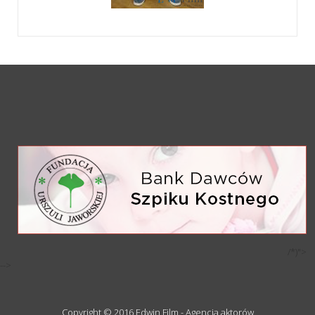
/*)">
-->
Copyright © 2016 Edwin Film - Agencja aktorów