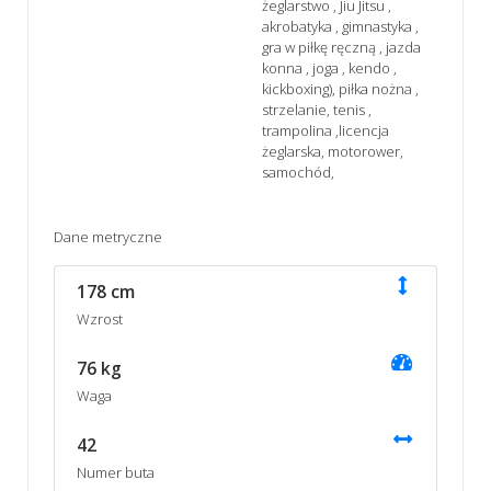
żeglarstwo , Jiu Jitsu ,
akrobatyka , gimnastyka ,
gra w piłkę ręczną , jazda
konna , joga , kendo ,
kickboxing), piłka nożna ,
strzelanie, tenis ,
trampolina ,licencja
żeglarska, motorower,
samochód,
Dane metryczne
178 cm
Wzrost
76 kg
Waga
42
Numer buta