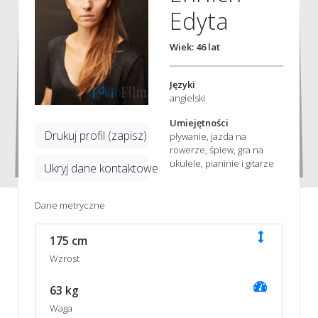
Edyta
Wiek: 46 lat
Języki
angielski
Umiejętności
Drukuj profil (zapisz)
pływanie, jazda na
rowerze, śpiew, gra na
ukulele, pianinie i gitarze
Ukryj dane kontaktowe
Dane metryczne
175 cm
Wzrost
63 kg
Waga