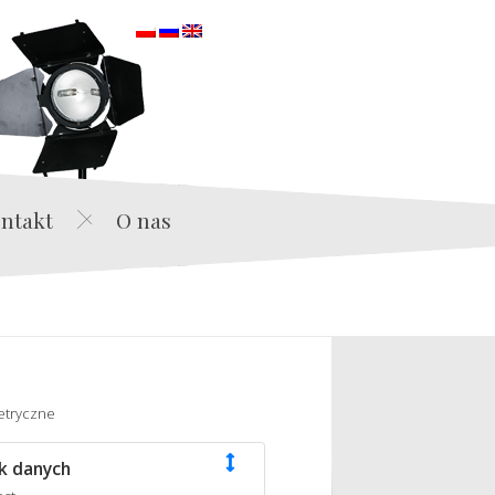
orska
ntakt
O nas
etryczne
k danych