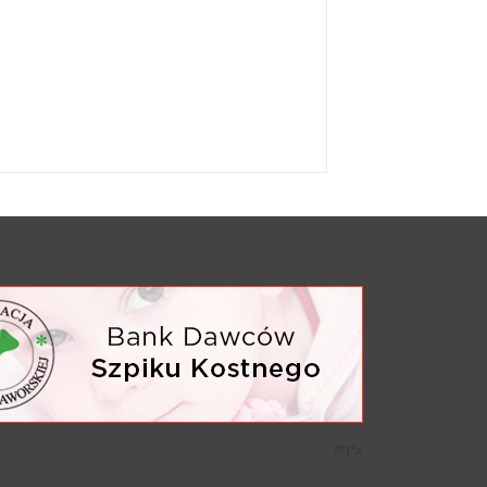
/*)">