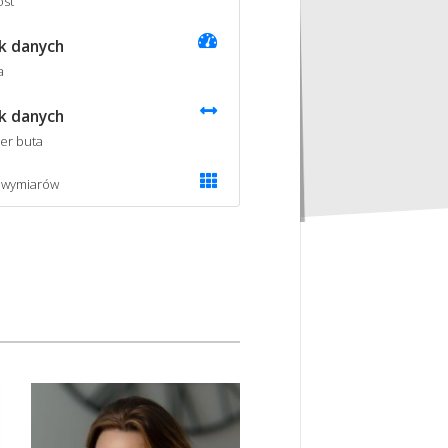
st
k danych
a
k danych
er buta
 wymiarów