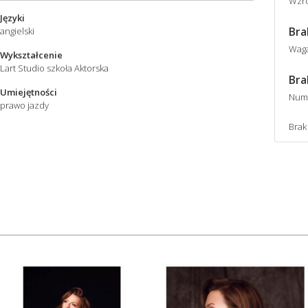
Wzro
Języki
Bra
angielski
Wag
Wykształcenie
Lart Studio szkoła Aktorska
Bra
Umiejętności
Num
prawo jazdy
Brak