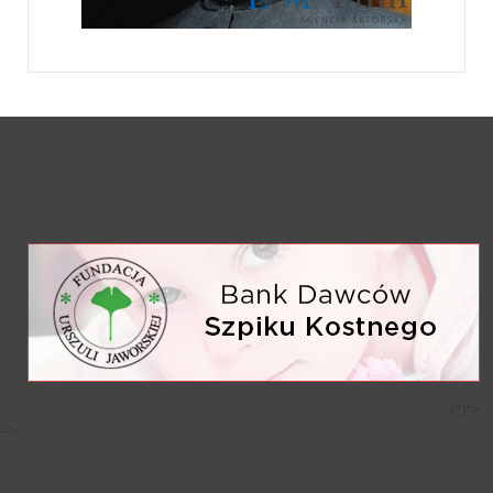
/*)">
-->