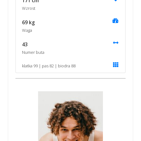
171 cm
Wzrost
69 kg
Waga
43
Numer buta
klatka 99 | pas 82 | biodra 88