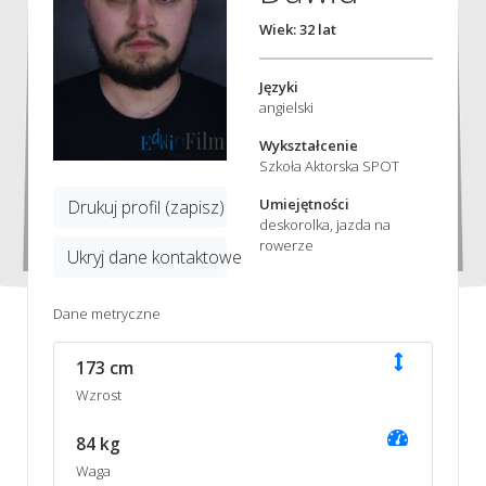
Wiek: 32 lat
Języki
angielski
Wykształcenie
Szkoła Aktorska SPOT
Umiejętności
Drukuj profil (zapisz)
deskorolka, jazda na
rowerze
Ukryj dane kontaktowe
Dane metryczne
173 cm
Wzrost
84 kg
Waga