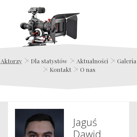
Edwin Film Agencja Aktorska
Aktorzy
Dla statystów
Aktualności
Galeria
Kontakt
O nas
Jaguś
Dawid