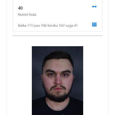
40
Numer buta
klatka 111/ pas 100/ biodra 102/ szyja 41