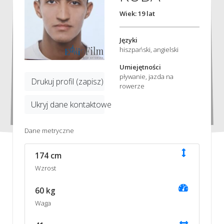
Wiek: 19 lat
Języki
hiszpański, angielski
Umiejętności
pływanie, jazda na
Drukuj profil (zapisz)
rowerze
Ukryj dane kontaktowe
Dane metryczne
174 cm
Wzrost
60 kg
Waga