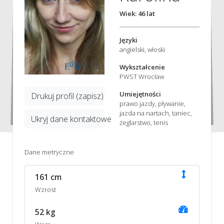
Wiek: 46 lat
Języki
angielski, włoski
Wykształcenie
PWST Wrocław
Umiejętności
Drukuj profil (zapisz)
prawo jazdy, pływanie,
jazda na nartach, taniec,
Ukryj dane kontaktowe
żeglarstwo, tenis
Dane metryczne
161 cm
Wzrost
52 kg