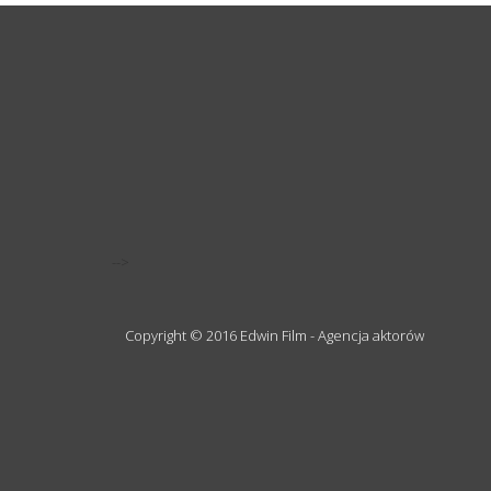
-->
Copyright © 2016 Edwin Film - Agencja aktorów