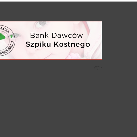
/*)">