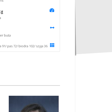
st
kg
a
er buta
a 91/ pas 72/ biodra 102/ szyja 36