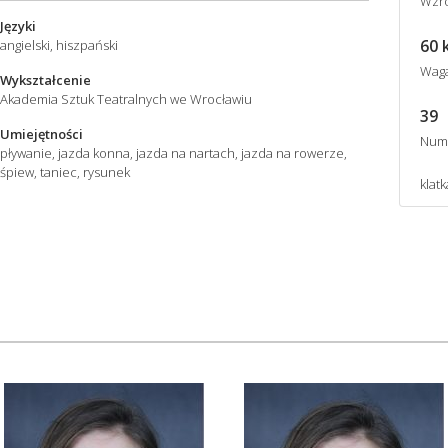
Wzro
Języki
60 
angielski, hiszpański
Wag
Wykształcenie
Akademia Sztuk Teatralnych we Wrocławiu
39
Umiejętności
Num
pływanie, jazda konna, jazda na nartach, jazda na rowerze,
śpiew, taniec, rysunek
klatk