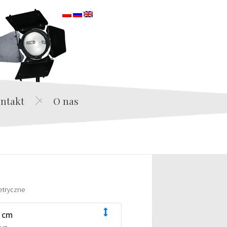
orska
ntakt
O nas
etryczne
 cm