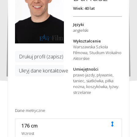
Wiek: 40 lat
Języki
angielski
Wykształcenie
Warszawska Szkoła
Filmowa, Studium Wokalno
Drukuj profil (zapisz)
Aktorskie
Umiejętności
Ukryj dane kontaktowe
prawo jazdy, pływanie,
taniec, siatkówka, piłka
nożna, koszykówka, łyżwy.
strzelanie
Dane metryczne
176 cm
Wzrost