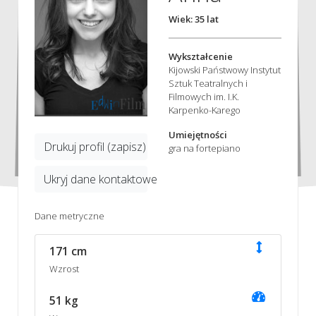
Wiek: 35 lat
Wykształcenie
Kijowski Państwowy Instytut
Sztuk Teatralnych i
Filmowych im. I.K.
Karpenko-Karego
Umiejętności
Drukuj profil (zapisz)
gra na fortepiano
Ukryj dane kontaktowe
Dane metryczne
171 cm
Wzrost
51 kg