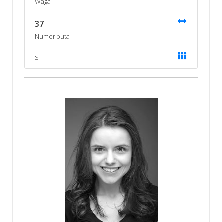
Waga
37
Numer buta
S