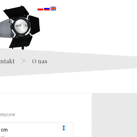
orska
ntakt
O nas
etryczne
 cm