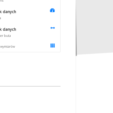
st
k danych
a
k danych
er buta
 wymiarów