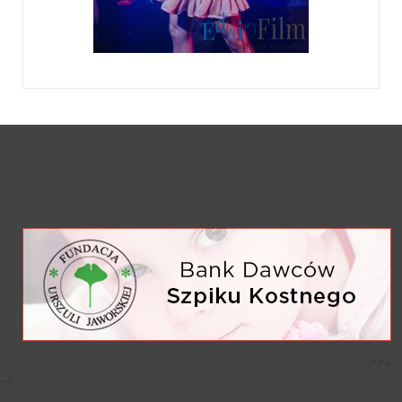
/*)">
-->