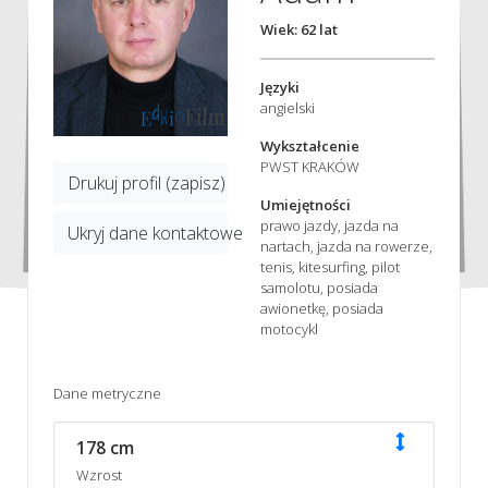
Wiek: 62 lat
Języki
angielski
Wykształcenie
PWST KRAKÓW
Drukuj profil (zapisz)
Umiejętności
prawo jazdy, jazda na
Ukryj dane kontaktowe
nartach, jazda na rowerze,
tenis, kitesurfing, pilot
samolotu, posiada
awionetkę, posiada
motocykl
Dane metryczne
178 cm
Wzrost